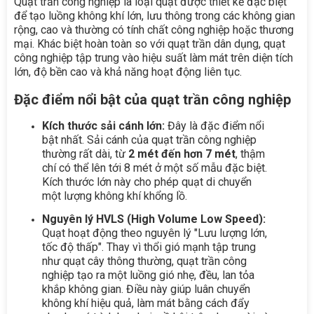
Quạt trần công nghiệp là loại quạt được thiết kế đặc biệt
để tạo luồng không khí lớn, lưu thông trong các không gian
rộng, cao và thường có tính chất công nghiệp hoặc thương
mại. Khác biệt hoàn toàn so với quạt trần dân dụng, quạt
công nghiệp tập trung vào hiệu suất làm mát trên diện tích
lớn, độ bền cao và khả năng hoạt động liên tục.
Đặc điểm nổi bật của quạt trần công nghiệp
Kích thước sải cánh lớn:
Đây là đặc điểm nổi
bật nhất. Sải cánh của quạt trần công nghiệp
thường rất dài, từ
2 mét đến hơn 7 mét
, thậm
chí có thể lên tới 8 mét ở một số mẫu đặc biệt.
Kích thước lớn này cho phép quạt di chuyển
một lượng không khí khổng lồ.
Nguyên lý HVLS (High Volume Low Speed):
Quạt hoạt động theo nguyên lý "Lưu lượng lớn,
tốc độ thấp". Thay vì thổi gió mạnh tập trung
như quạt cây thông thường, quạt trần công
nghiệp tạo ra một luồng gió nhẹ, đều, lan tỏa
khắp không gian. Điều này giúp luân chuyển
không khí hiệu quả, làm mát bằng cách đẩy