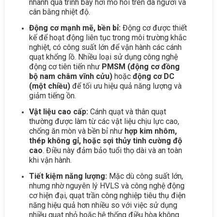
nhanh quá trình bay hơi mồ hôi trên da người và
cân bằng nhiệt độ.
Động cơ mạnh mẽ, bền bỉ:
Động cơ được thiết
kế để hoạt động liên tục trong môi trường khắc
nghiệt, có công suất lớn để vận hành các cánh
quạt khổng lồ. Nhiều loại sử dụng công nghệ
động cơ tiên tiến như
PMSM (động cơ đồng
bộ nam châm vĩnh cửu)
hoặc
động cơ DC
(một chiều)
để tối ưu hiệu quả năng lượng và
giảm tiếng ồn.
Vật liệu cao cấp:
Cánh quạt và thân quạt
thường được làm từ các vật liệu chịu lực cao,
chống ăn mòn và bền bỉ như
hợp kim nhôm,
thép không gỉ, hoặc sợi thủy tinh cường độ
cao
. Điều này đảm bảo tuổi thọ dài và an toàn
khi vận hành.
Tiết kiệm năng lượng:
Mặc dù công suất lớn,
nhưng nhờ nguyên lý HVLS và công nghệ động
cơ hiện đại, quạt trần công nghiệp tiêu thụ điện
năng hiệu quả hơn nhiều so với việc sử dụng
nhiều quạt nhỏ hoặc hệ thống điều hòa không