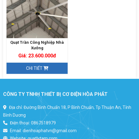
Quạt Trần Công Nghiệp Nhà
Xưởng
Giá: 23.600.000đ
CHI TIẾT
CÔNG TY TNHH THIẾT BỊ CƠ ĐIỆN HÒA PHÁT
Địa chỉ: Đường Bình Chuẩn 18, P Bình Chuẩn, Tp Thuận An, Tỉnh
Bình Dương
Điện thoại:
0867518979
Email:
dienhoaphatvn@gmail.com
Website:
quatlytam.com