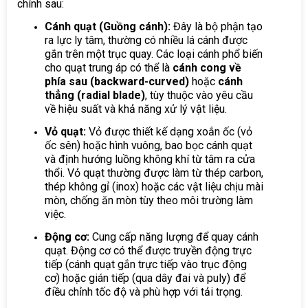
chính sau:
Cánh quạt (Guồng cánh):
Đây là bộ phận tạo
ra lực ly tâm, thường có nhiều lá cánh được
gắn trên một trục quay. Các loại cánh phổ biến
cho quạt trung áp có thể là
cánh cong về
phía sau (backward-curved)
hoặc
cánh
thẳng (radial blade)
, tùy thuộc vào yêu cầu
về hiệu suất và khả năng xử lý vật liệu.
Vỏ quạt:
Vỏ được thiết kế dạng xoắn ốc (vỏ
ốc sên) hoặc hình vuông, bao bọc cánh quạt
và định hướng luồng không khí từ tâm ra cửa
thổi. Vỏ quạt thường được làm từ thép carbon,
thép không gỉ (inox) hoặc các vật liệu chịu mài
mòn, chống ăn mòn tùy theo môi trường làm
việc.
Động cơ:
Cung cấp năng lượng để quay cánh
quạt. Động cơ có thể được truyền động trực
tiếp (cánh quạt gắn trực tiếp vào trục động
cơ) hoặc gián tiếp (qua dây đai và puly) để
điều chỉnh tốc độ và phù hợp với tải trọng.