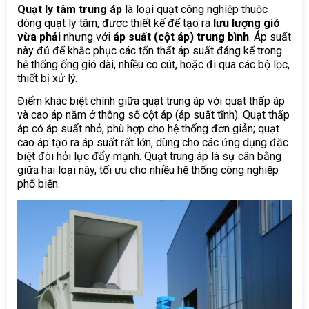
Quạt ly tâm trung áp
là loại quạt công nghiệp thuộc
dòng quạt ly tâm, được thiết kế để tạo ra
lưu lượng gió
vừa phải
nhưng với
áp suất (cột áp) trung bình
. Áp suất
này đủ để khắc phục các tổn thất áp suất đáng kể trong
hệ thống ống gió dài, nhiều co cút, hoặc đi qua các bộ lọc,
thiết bị xử lý.
Điểm khác biệt chính giữa quạt trung áp với quạt thấp áp
và cao áp nằm ở thông số cột áp (áp suất tĩnh). Quạt thấp
áp có áp suất nhỏ, phù hợp cho hệ thống đơn giản; quạt
cao áp tạo ra áp suất rất lớn, dùng cho các ứng dụng đặc
biệt đòi hỏi lực đẩy mạnh. Quạt trung áp là sự cân bằng
giữa hai loại này, tối ưu cho nhiều hệ thống công nghiệp
phổ biến.