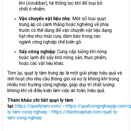
khí (scrubber), hệ thống lọc khí để loại bỏ
chất ô nhiễm.
Vận chuyển vật liệu nhẹ:
Một số loại quạt
trung áp có cánh thẳng hoặc nghiêng về phía
trước có thể dùng để vận chuyển vật liệu dạng
hạt nhẹ như mùn cưa, dăm bào trong các
ngành công nghiệp chế biến gỗ.
Sấy công nghiệp:
Cung cấp luồng khí nóng
hoặc lạnh để sấy khô nông sản, thực phẩm,
hoặc các vật liệu khác.
Tóm lại, quạt ly tâm trung áp là một giải pháp hiệu quả và
linh hoạt cho nhu cầu thông gió và xử lý không khí trong
nhiều môi trường công nghiệp, giúp duy trì chất lượng
không khí và điều kiện làm việc an toàn, hiệu quả.
Tham khảo chi tiết quạt ly tâm
tại:
https://quatlytam.com/
-
https://quatcongnghiepjp.com/q
ly-tam-cong-nghiep
-
https://dienhoaphat.com/quat-ly-
tam-cong-nghiep