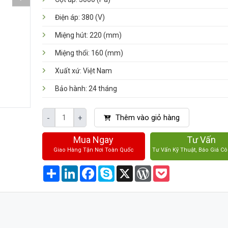
Điện áp: 380 (V)
Miệng hút: 220 (mm)
Miệng thổi: 160 (mm)
Xuất xứ: Việt Nam
Bảo hành: 24 tháng
Thêm vào giỏ hàng
-
+
Mua Ngay
Tư Vấn
Giao Hàng Tận Nơi Toàn Quốc
Tư Vấn Kỹ Thuật, Báo Giá Cô
Share
LinkedIn
Facebook
Skype
X
WordPress
Pocket