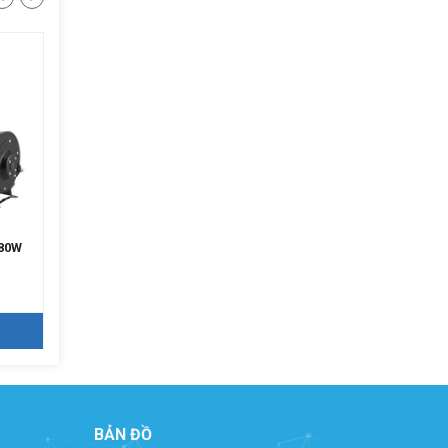
180W
Quạt sò ly tâm mini 240W
Quạt sò ly tâm mini 320
Giá: Liên hệ
Giá: Liên hệ
CHI TIẾT
CHI TIẾT
BẢN ĐỒ