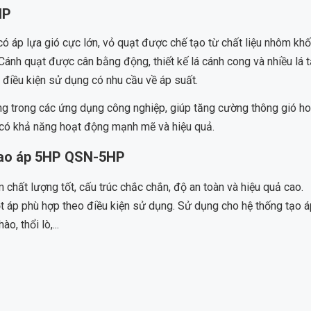
HP
ó áp lựa gió cực lớn, vỏ quạt được chế tạo từ chất liệu nhôm khố
 Cánh quạt được cân bằng động, thiết kế lá cánh cong và nhiều lá 
i điều kiện sử dụng có nhu cầu về áp suất.
g trong các ứng dụng công nghiệp, giúp tăng cường thông gió h
y có khả năng hoạt động mạnh mẽ và hiệu quả.
 cao áp 5HP QSN-5HP
hất lượng tốt, cấu trúc chắc chắn, độ an toàn và hiệu quả cao.
ột áp phù hợp theo điều kiện sử dụng. Sử dụng cho hệ thống tạo á
, thổi lò,...