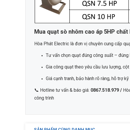
Mua quạt sò nhôm cao áp 5HP chất l
Hòa Phát Electric là đơn vị chuyên cung cấp quạ
Tư vấn chọn quạt đúng công suất – đúng 
Gia công quạt theo yêu cầu lưu lượng, cột 
Giá cạnh tranh, bảo hành rõ ràng, hỗ trợ kỹ 
📞 Hotline tư vấn & báo giá:
0867.518.979 /
Hòa
công trình
SẢN PHẨM CÙNG DANH MỤC