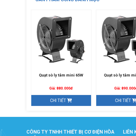
ổi khí 370W
Quạt sò ly tâm mini 65W
Quạt sò ly tâm m
0.000đ
Giá: 880.000đ
Giá: 890.000
ẾT
CHI TIẾT
CHI TIẾT
CÔNG TY TNHH THIẾT BỊ CƠ ĐIỆN HÒA
LIÊN 