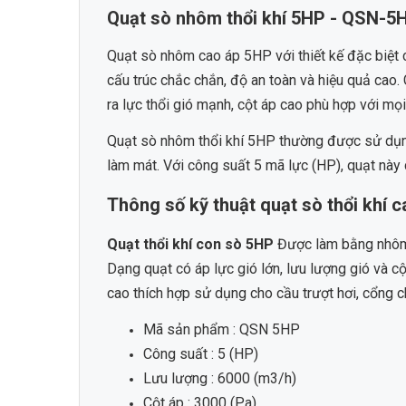
Quạt sò nhôm thổi khí 5HP - QSN-5
Quạt sò nhôm cao áp 5HP với thiết kế đặc biệt c
cấu trúc chắc chắn, độ an toàn và hiệu quả cao.
ra lực thổi gió mạnh, cột áp cao phù hợp với mọ
Quạt sò nhôm thổi khí 5HP thường được sử dụn
làm mát. Với công suất 5 mã lực (HP), quạt nà
Thông số kỹ thuật quạt sò thổi khí
Quạt thổi khí con sò 5HP
Được làm bằng nhôm c
Dạng quạt có áp lực gió lớn, lưu lượng gió và c
cao thích hợp sử dụng cho cầu trượt hơi, cổng chào
Mã sản phẩm : QSN 5HP
Công suất : 5 (HP)
Lưu lượng : 6000 (m3/h)
Cột áp : 3000 (Pa)