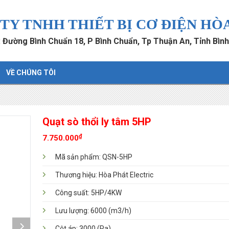
TY TNHH THIẾT BỊ CƠ ĐIỆN HÒ
ỉ: Đường Bình Chuẩn 18, P Bình Chuẩn, Tp Thuận An, Tỉnh Bìn
VỀ CHÚNG TÔI
Quạt sò thổi ly tâm 5HP
₫
7.750.000
Mã sản phẩm: QSN-5HP
Thương hiệu: Hòa Phát Electric
Công suất: 5HP/4KW
Lưu lượng: 6000 (m3/h)
Cột áp: 3000 (Pa)