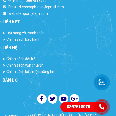
Điện thoại:
0867518979
Email:
dienhoaphatvn@gmail.com
Website:
quatlytam.com
LIÊN KẾT
➤
Đặt hàng và thanh toán
➤
Chính sách bảo hành
LIÊN HỆ
➤
Chính sách đổi trả
➤
Chính sách vận chuyển
➤
Chính sách bảo mật thông tin
BẢN ĐỒ
0867518979
Bản quyền thuộc về
CÔNG TY TNHH THIẾT BỊ CƠ ĐIỆN HÒA PHÁT