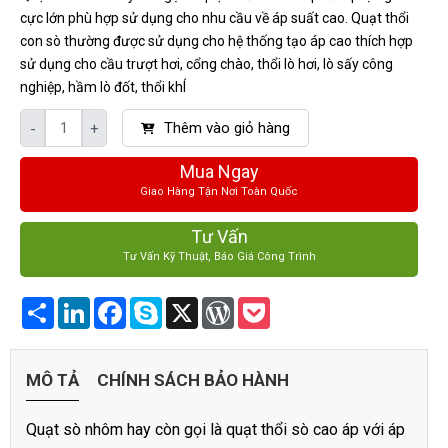
cực lớn phù hợp sử dụng cho nhu cầu về áp suất cao. Quạt thổi
con sò thường được sử dụng cho hệ thống tạo áp cao thích hợp
sử dụng cho cầu trượt hơi, cổng chào, thổi lò hơi, lò sấy công
nghiệp, hầm lò đốt, thổi khÍ
Thêm vào giỏ hàng
-
+
Mua Ngay
Giao Hàng Tận Nơi Toàn Quốc
Tư Vấn
Tư Vấn Kỹ Thuật, Báo Giá Công Trình
Share
LinkedIn
Facebook
Skype
X
WordPress
Pocket
MÔ TẢ
CHÍNH SÁCH BẢO HÀNH
Quạt sò nhôm hay còn gọi là quạt thổi sò cao áp với áp