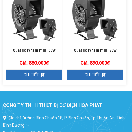
Quạt sò ly tâm mini 65W
Quạt sò ly tâm mini 85W
Giá: 880.000đ
Giá: 890.000đ
CHI TIẾT
CHI TIẾT
CÔNG TY TNHH THIẾT BỊ CƠ ĐIỆN HÒA PHÁT
Địa chỉ: Đường Bình Chuẩn 18, P Bình Chuẩn, Tp Thuận An, Tỉnh
Bình Dương