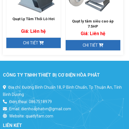
Quạt Ly Tâm Thổi Lò Hơi
Quạt ly tâm siêu cao áp
7.5HP
Giá: Liên hệ
Giá: Liên hệ
CHI TIẾT
CHI TIẾT
CÔNG TY TNHH THIẾT BỊ CƠ ĐIỆN HÒA PHÁT
Địa chỉ: Đường Bình Chuẩn 18, P Bình Chuẩn, Tp Thuận An, Tỉnh
Bình Dương
Điện thoại:
0867518979
Email:
dienhoaphatvn@gmail.com
Website:
quatlytam.com
LIÊN KẾT