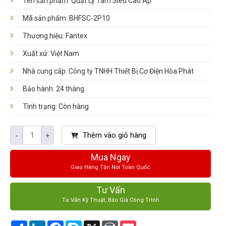
Tên sản phẩm: Quạt Ly Tâm Siêu Cao Áp
Mã sản phẩm: BHFSC-2P10
Thương hiệu: Fantex
Xuất xứ: Việt Nam
Nhà cung cấp: Công ty TNHH Thiết Bị Cơ Điện Hòa Phát
Bảo hành: 24 tháng
Tình trạng: Còn hàng
Thêm vào giỏ hàng
-
+
Mua Ngay
Giao Hàng Tận Nơi Toàn Quốc
Tư Vấn
Tư Vấn Kỹ Thuật, Báo Giá Công Trình
Share
LinkedIn
Facebook
Skype
X
WordPress
Pocket