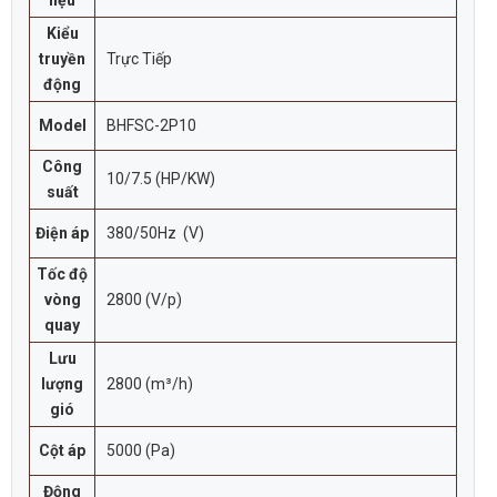
Kiểu
truyền
Trực Tiếp
động
Model
BHFSC-2P10
Công
10/7.5 (HP/KW)
suất
Điện áp
380/50Hz (V)
Tốc độ
vòng
2800 (V/p)
quay
Lưu
lượng
2800 (m³/h)
gió
Cột áp
5000 (Pa)
Động