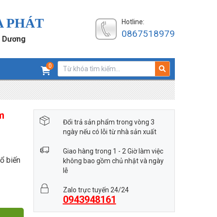
A PHÁT
Hotline:
0867518979
h Dương
0
m
Đổi trả sản phẩm trong vòng 3
ngày nếu có lỗi từ nhà sản xuất
Giao hàng trong 1 - 2 Giờ làm việc
ổ biến
không bao gồm chủ nhật và ngày
lễ
Zalo trực tuyến 24/24
0943948161