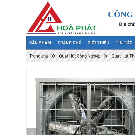
CÔNG 
Địa ch
SẢN PHẨM
TRANG CHỦ
GIỚI THIỆU
TIN TỨC
Trang chủ
Quạt Hút Công Nghiệp
Quạt Hút Th