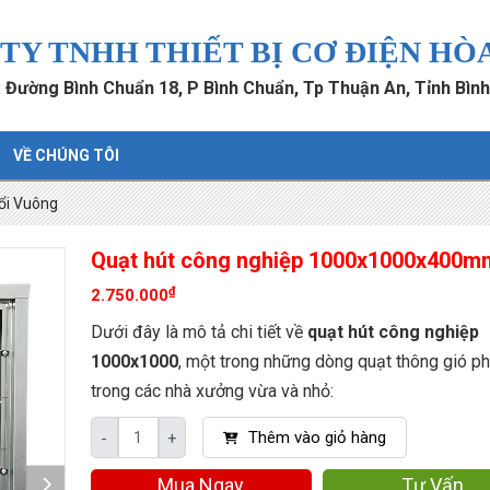
TY TNHH THIẾT BỊ CƠ ĐIỆN HÒ
ỉ: Đường Bình Chuẩn 18, P Bình Chuẩn, Tp Thuận An, Tỉnh Bìn
VỀ CHÚNG TÔI
ổi Vuông
Quạt hút công nghiệp 1000x1000x400m
₫
2.750.000
Dưới đây là mô tả chi tiết về
quạt hút công nghiệp
1000x1000
, một trong những dòng quạt thông gió ph
trong các nhà xưởng vừa và nhỏ:
Thêm vào giỏ hàng
-
+
Mua Ngay
Tư Vấn