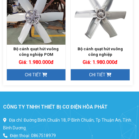
Bộ cánh quạt hút vuông
Bộ cánh quạt hút vuông
công nghiệp POM
công nghiệp
Giá: 1.980.000đ
Giá: 1.980.000đ
CHI TIẾT
CHI TIẾT
CÔNG TY TNHH THIẾT BỊ CƠ ĐIỆN HÒA PHÁT
Địa chỉ: Đường Bình Chuẩn 18, P Bình Chuẩn, Tp Thuận An, Tỉnh
Bình Dương
Điện thoại:
0867518979