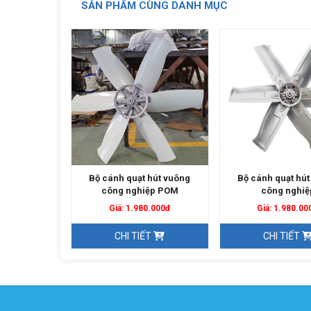
SẢN PHẨM CÙNG DANH MỤC
 xoắn D350
Bộ cánh quạt hút vuông
Bộ cánh quạt hút
công nghiệp POM
công nghiệ
n hệ
Giá: 1.980.000đ
Giá: 1.980.00
ẾT
CHI TIẾT
CHI TIẾT