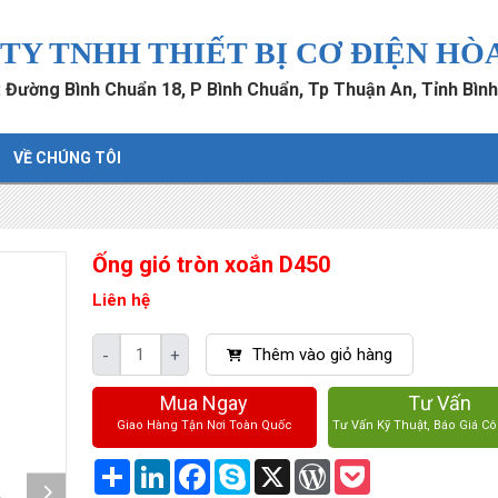
TY TNHH THIẾT BỊ CƠ ĐIỆN HÒ
ỉ: Đường Bình Chuẩn 18, P Bình Chuẩn, Tp Thuận An, Tỉnh Bìn
VỀ CHÚNG TÔI
Ống gió tròn xoắn D450
Liên hệ
Thêm vào giỏ hàng
-
+
Mua Ngay
Tư Vấn
Giao Hàng Tận Nơi Toàn Quốc
Tư Vấn Kỹ Thuật, Báo Giá Cô
Share
LinkedIn
Facebook
Skype
X
WordPress
Pocket