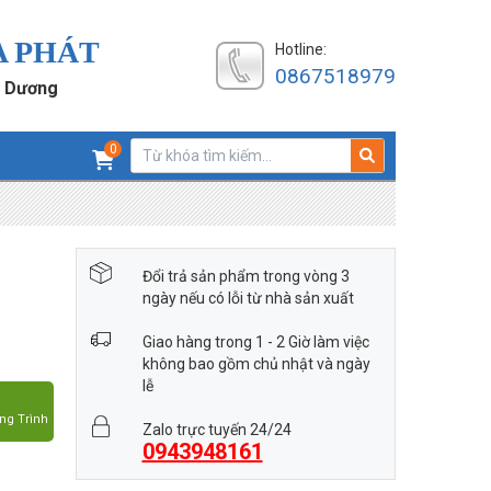
A PHÁT
Hotline:
0867518979
h Dương
0
Đổi trả sản phẩm trong vòng 3
ngày nếu có lỗi từ nhà sản xuất
Giao hàng trong 1 - 2 Giờ làm việc
không bao gồm chủ nhật và ngày
lễ
ng Trình
Zalo trực tuyến 24/24
0943948161