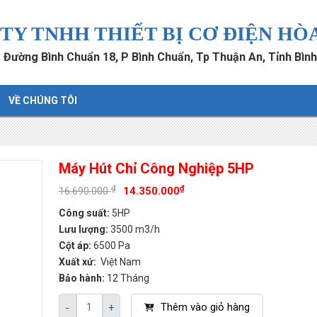
TY TNHH THIẾT BỊ CƠ ĐIỆN HÒ
ỉ: Đường Bình Chuẩn 18, P Bình Chuẩn, Tp Thuận An, Tỉnh Bìn
VỀ CHÚNG TÔI
Máy Hút Chỉ Công Nghiệp 5HP
₫
₫
16.690.000
14.350.000
Công suất:
5HP
Lưu lượng:
3500 m3/h
Cột áp:
6500 Pa
Xuất xứ:
Việt Nam
Bảo hành:
12 Tháng
Thêm vào giỏ hàng
-
+