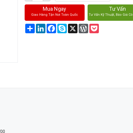
Mua Ngay
Tư Vấn
Giao Hàng Tận Nơi Toàn Quốc
Tư Vấn Kỹ Thuật, Báo Giá Cô
Share
LinkedIn
Facebook
Skype
X
WordPress
Pocket
700