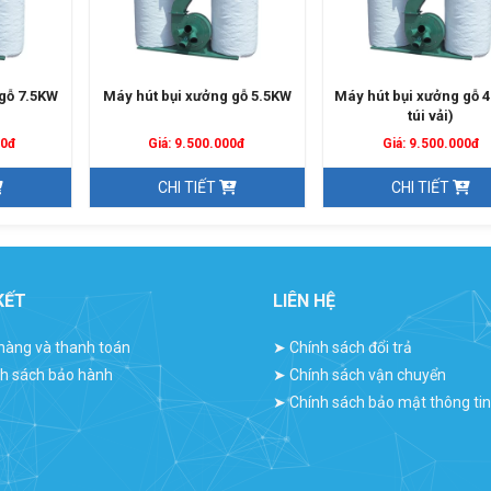
gỗ 7.5KW
Máy hút bụi xưởng gỗ 5.5KW
Máy hút bụi xưởng gỗ 
túi vải)
00đ
Giá: 9.500.000đ
Giá: 9.500.000đ
CHI TIẾT
CHI TIẾT
KẾT
LIÊN HỆ
hàng và thanh toán
➤
Chính sách đổi trả
h sách bảo hành
➤
Chính sách vận chuyển
➤
Chính sách bảo mật thông tin