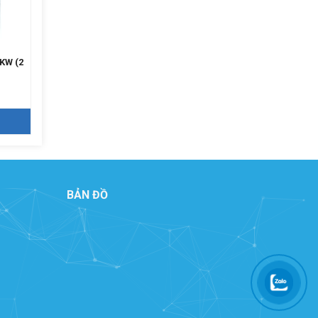
4KW (2
Máy hút bụi xưởng gỗ 3KW (2
Máy hút bụi di động 5HP (
túi vải)
túi vải)
Giá: Liên hệ
Giá: Liên hệ
CHI TIẾT
CHI TIẾT
BẢN ĐỒ